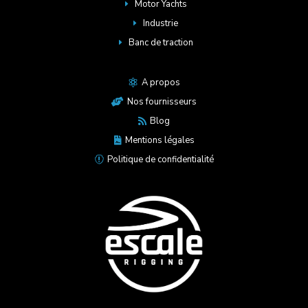
Motor Yachts
E
Industrie
E
Banc de traction
E
A propos

Nos fournisseurs

Blog

Mentions légales

Politique de confidentialité
