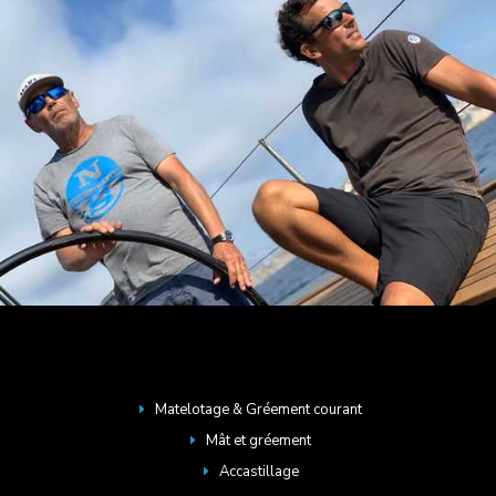
Matelotage & Gréement courant
E
Mât et gréement
E
Accastillage
E