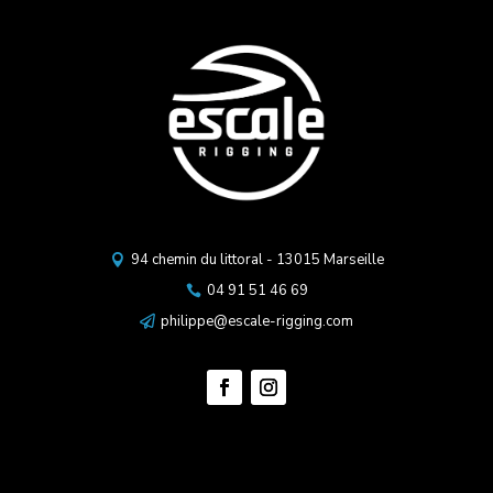
94 chemin du littoral - 13015 Marseille

04 91 51 46 69

philippe@escale-rigging.com
