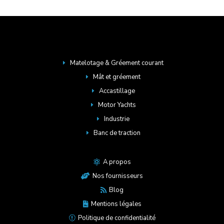
Matelotage & Gréement courant
E
Mât et gréement
E
Accastillage
E
Motor Yachts
E
Industrie
E
Banc de traction
E
A propos

Nos fournisseurs

Blog

Mentions légales

Politique de confidentialité
