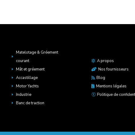
Matelotage & Gréement
E
courant
A propos

Mât et gréement
Nos fournisseurs
E

Accastillage
Blog
E

Motor Yachts
Mentions légales
E

Industrie
Politique de confident
E

Banc de traction
E