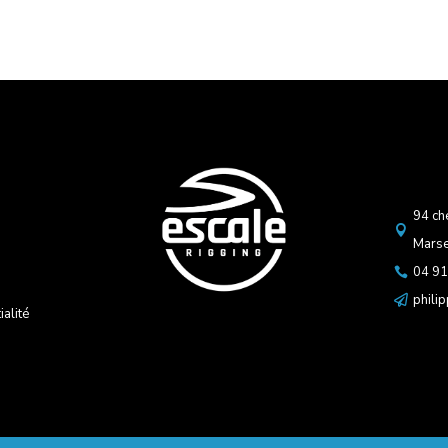
94 ch

Marse
04 91

phili

ialité