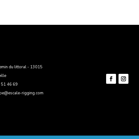
emin du littoral - 13015
ille
 51 46 69
ppe@escale-rigging.com