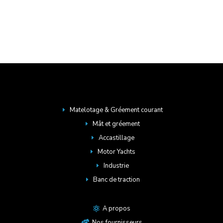
Matelotage & Gréement courant
E
Mât et gréement
E
Accastillage
E
Motor Yachts
E
Industrie
E
Banc de traction
E
A propos

Nos fournisseurs
