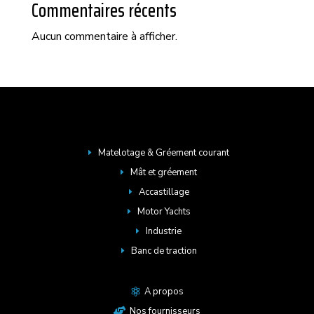
Commentaires récents
Aucun commentaire à afficher.
Matelotage & Gréement courant
E
Mât et gréement
E
Accastillage
E
Motor Yachts
E
Industrie
E
Banc de traction
E
A propos

Nos fournisseurs
